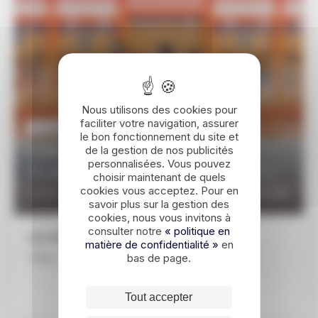
Nous utilisons des cookies pour
faciliter votre navigation, assurer
EN FAMILLE
le bon fonctionnement du site et
de la gestion de nos publicités
11 JOURS / 10 NUITS
personnalisées. Vous pouvez
Au royaume des mangas
choisir maintenant de quels
cookies vous acceptez. Pour en
2519€
DÉCOUVRIR
À partir de
savoir plus sur la gestion des
cookies, nous vous invitons à
consulter notre
« politique en
Les étapes de ce voyage
matière de confidentialité »
en
Tokyo - Hakone - Kyoto - Osaka
bas de page.
Tout accepter